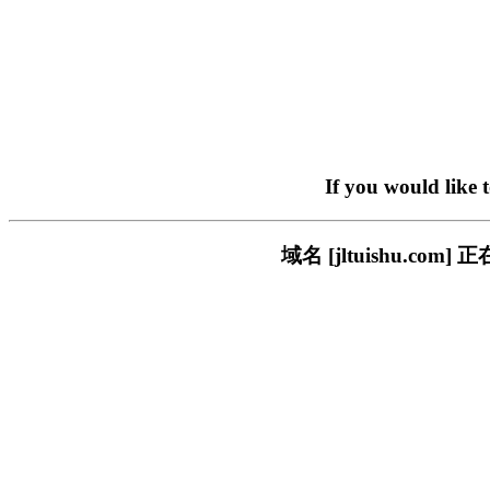
If you would like 
域名 [jltuishu.