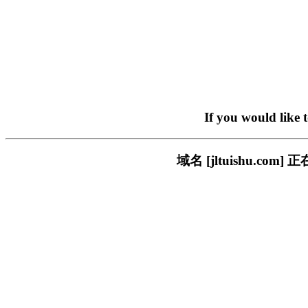
If you would like 
域名 [jltuishu.